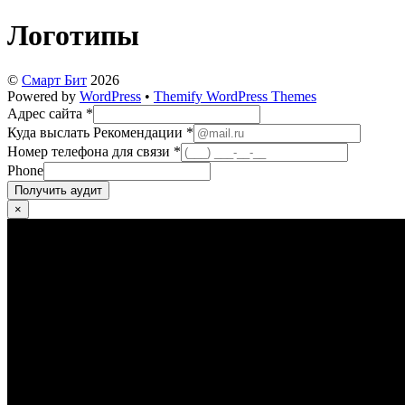
Логотипы
©
Смарт Бит
2026
Powered by
WordPress
•
Themify WordPress Themes
Адрес сайта
*
Куда выслать Рекомендации
*
Номер телефона для связи
*
Phone
Получить аудит
×