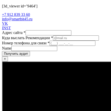
[3d_viewer id=’9464′]
+7 912 839 33 60
info@smartbit45.ru
VK
INST
Адрес сайта
*
Куда выслать Рекомендации
*
Номер телефона для связи
*
Name
Получить аудит
×